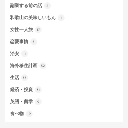
副業する前の話
2
和歌山の美味しいもん
1
女性一人旅
17
恋愛事情
5
治安
11
海外移住計画
52
生活
85
経済・投資
31
英語・留学
9
食べ物
19