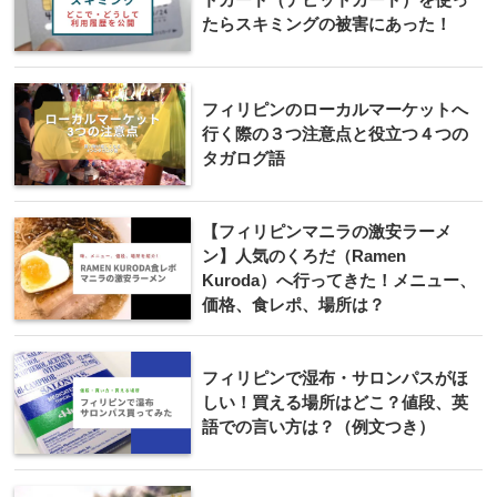
たらスキミングの被害にあった！
フィリピンのローカルマーケットへ
行く際の３つ注意点と役立つ４つの
タガログ語
【フィリピンマニラの激安ラーメ
ン】人気のくろだ（Ramen
Kuroda）へ行ってきた！メニュー、
価格、食レポ、場所は？
フィリピンで湿布・サロンパスがほ
しい！買える場所はどこ？値段、英
語での言い方は？（例文つき）