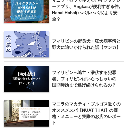
マニラ・セブで使えるバイクタクシ
ーアプリ、Angkasが便利すぎる件。
Habal Habal(ハバルハバル)より安
全？
フィリピンの野良犬・狂犬病事情と
野犬に追いかけられた話【マンガ】
フィリピンへ逃亡・潜伏する犯罪
者。フィリピンはいらっしゃいの
国!?時効まで逃げ続けられるの？
マニラのマカティ・ブルゴス近くの
オススメスパ【NUAT THAI】の価
格・メニューと実際のお店のレポー
ト