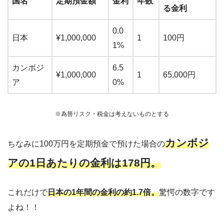
国名
定期預金額
金利
年数
る金利
0.0
日本
¥1,000,000
1
100円
1%
カンボジ
6.5
¥1,000,000
1
65,000円
ア
0%
※為替リスク・税金は考えないものとする
カンボジ
ちなみに100万円を定期預金で預けた場合の
アの1日あたりの金利は178円。
これだけで
日本の1年間の金利の約1.7倍。
驚愕の数字です
よね！！