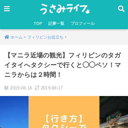
TOP
記事一覧
プロフィール
ホーム
フィリピンお役立ち
【マニラ近場の観光】フィリピンのタガ
イタイへタクシーで行くと◯◯ペソ！マ
ニラからは２時間！
2019-08-16
2019-08-17