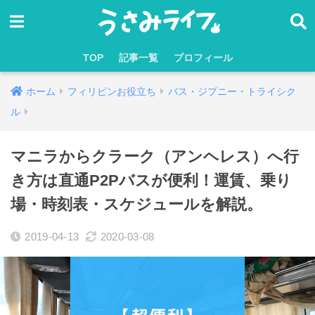
TOP
記事一覧
プロフィール
ホーム
フィリピンお役立ち
バス・ジプニー・トライシク
ル
マニラからクラーク（アンヘレス）へ行
き方は直通P2Pバスが便利！運賃、乗り
場・時刻表・スケジュールを解説。
2019-04-13
2020-03-08